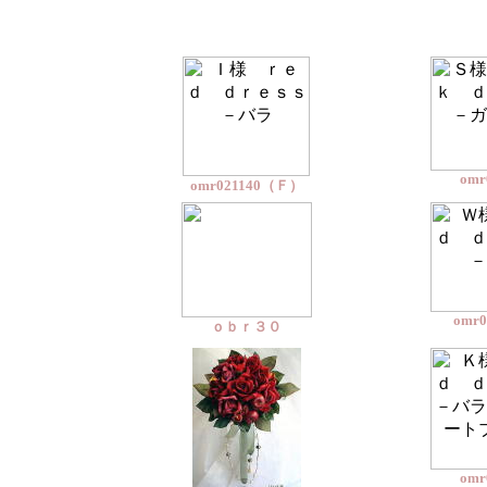
omr
omr021140（Ｆ）
omr0
ｏｂｒ３０
omr