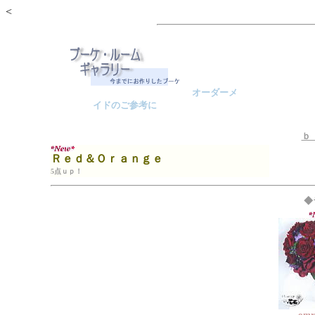
<
オーダーメ
イドのご参考に
ｂ
Ｒｅｄ＆Ｏｒａｎｇｅ
5点ｕｐ！
◆
omr