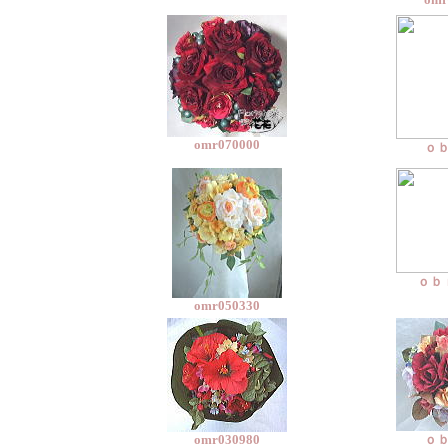
omr070000
ｏ
ｏｂ
omr050330
omr030980
ｏ