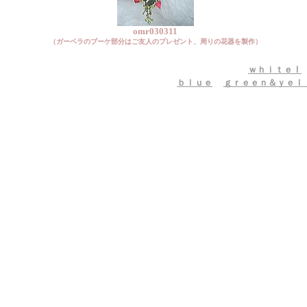
omr030311
（ガーベラのブーケ部分はご友人のプレゼント、周りの花器を製作）
ｗｈｉｔｅⅠ
ｂｌｕｅ
ｇｒｅｅｎ＆ｙｅｌ