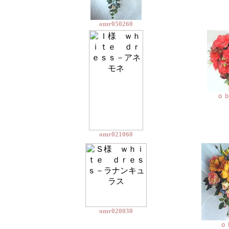
omr050260
ｏ
omr021060
omr020030
ｏ