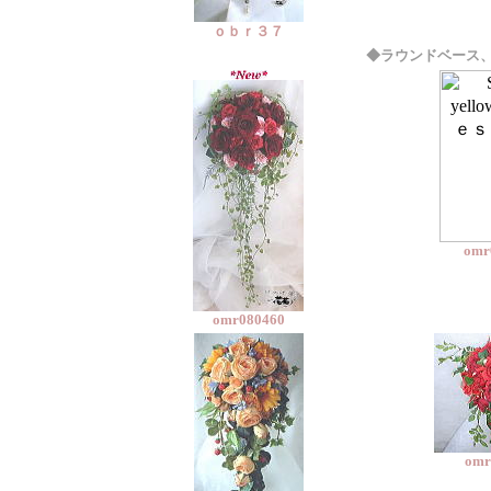
ｏｂｒ３７
◆ラウンドベース
omr
omr080460
omr