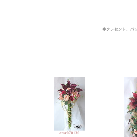
◆クレセント、バ
omr070130