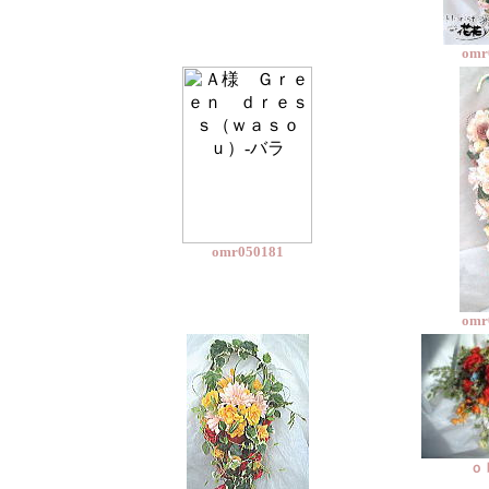
omr
omr050181
omr
ｏ