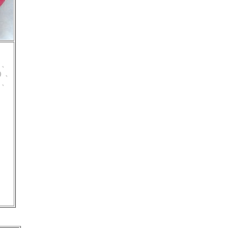
）、
）、
）、
）