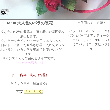
fd310 大人色のバラの装花
＊使用している花＊
バラ（ローズアンティーク
ックな色のバラの装花は、落ち着いた雰囲気を
バラ（パープルアンティーク
演出します。
ミニバラ（ライトオレンジ
イク、ケーキナイフやトーチ用にはもちろん、
ミニバラ（ローズピンク
り口のドアに飾ったり小さな器に入れてアレン
他
にしたりと、いろいろな場所でお使いいただけ
ます。
リボンでくくって留めるタイプです。
１つだけの製作です
セット内容：装花（造花）
￥３，０００（税込価格）