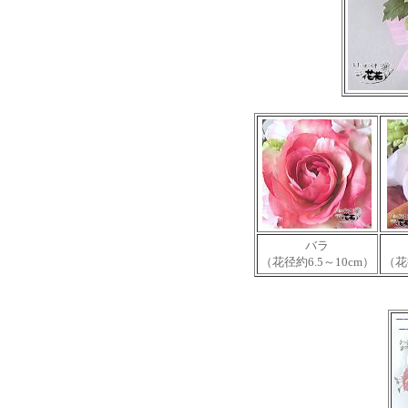
バラ
（花径約6.5～10cm）
（花