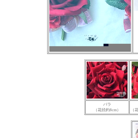
バラ
（花径約8cm）
（花