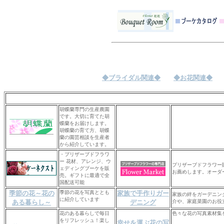
◆ブライダル関連◆
◆お花関連◆
胡蝶蘭専門の生産農園
です。大切に育てた胡
蝶蘭をお届けします。
胡蝶蘭の育て方、胡蝶
蘭の園芸相談を生産者
から紹介しています。
・プリザーブドフラワ
ー 花材、アレンジ、ウ
プリザーブドフラワー
ェディングブーケを販
お薦めします。オーダ
売。ギフトに最適で全
国配送可能
季節の花～花の
季節の花を写真ととも
家族で手作りガー
家族の絆をガーデニン
に紹介しています
ある暮らし～
デニング
介や、家庭菜園のお役
花のある暮らしで毎日
色々な花の写真素材集
をリフレッシュ！楽し
幸せを運ぶ花の写