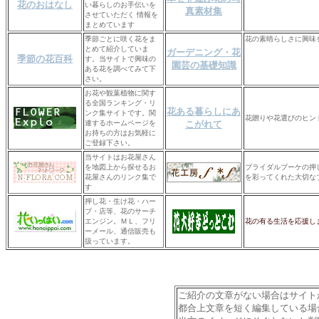
花のおはなし
い暮らしのお手伝いを
真素材集
させていただく 情報を
まとめています
季節ごとに咲く花をま
花の素晴らしさに興味
とめて紹介していま
ガーデニング・花
季節の花百科
す。当サイトで興味の
園芸の基礎知識
ある花を調べてみて下
さい。
お花や観葉植物に関す
る全国ランキング・リ
花ある暮らしにあ
ンク集サイトです。関
花贈りや花選びのヒン
連するホームページを
こがれて
お持ちの方はお気軽に
ご登録下さい。
当サイトはお花屋さん
を地図上から探せるお
ブライダルブーケの押
花屋さんのリンク集で
を彩ってくれた大切な
す
押し花・生け花・ハー
ブ・店等、花のサーチ
エンジン。ＭＬ、フリ
花の有る生活を応援し
ーメール、通信販売も
扱っています。
ご紹介の文章がない場合はサイト
都合上文章を短く編集している場